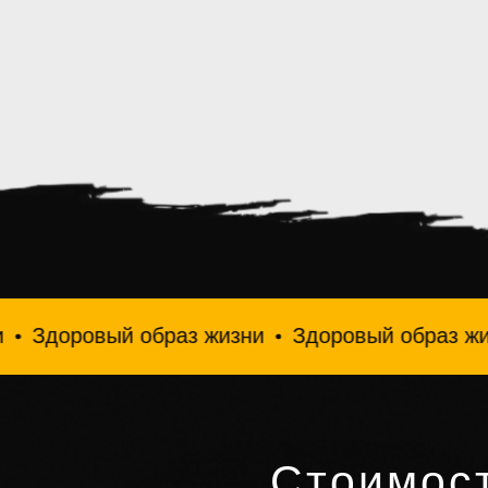
ый образ жизни
Здоровый образ жизни
Здо
Стоимос