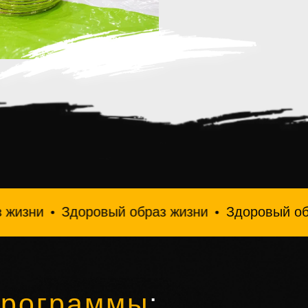
доровый образ жизни
Здоровый образ жизни
программы
: