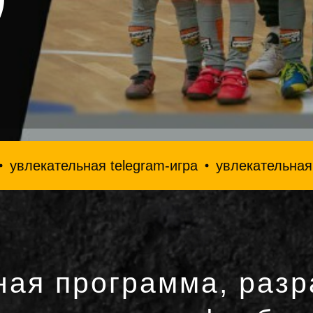
ательная telegram-игра
увлекательная telegr
ная программа, разр