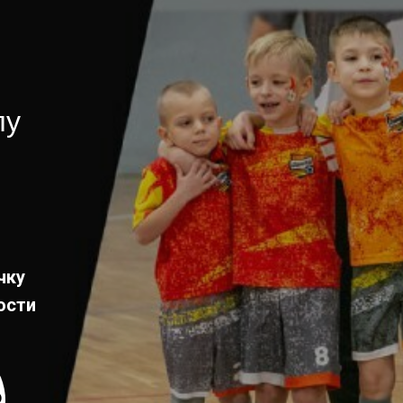
лу
чку
ости
Р