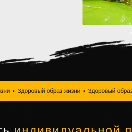
ровый образ жизни
Здоровый образ жизни
З
ть
индивидуальной 