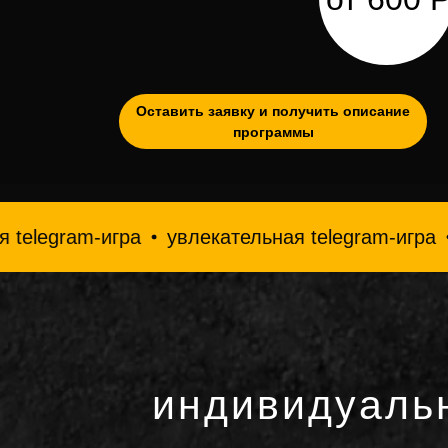
Оставить заявку и получить описание
программы
ram-игра
увлекательная telegram-игра
увлек
индивидуаль